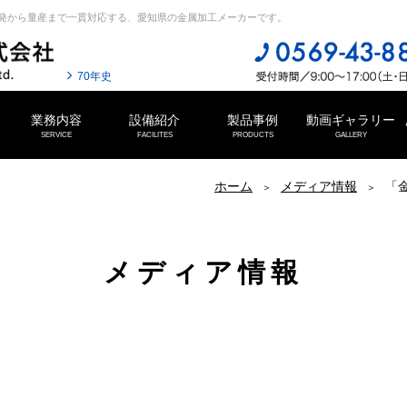
発から量産まで一貫対応する、愛知県の金属加工メーカーです。
70年史
業務内容
設備紹介
製品事例
動画ギャラリー
SERVICE
FACILITES
PRODUCTS
GALLERY
ホーム
メディア情報
メディア情報