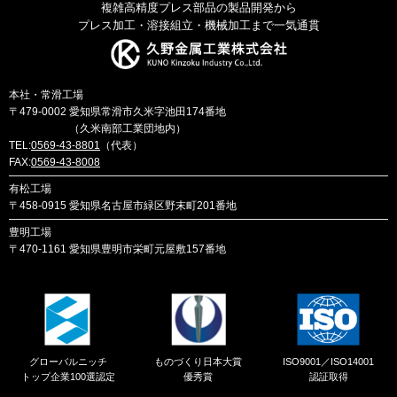
複雑高精度プレス部品の製品開発から
プレス加工・溶接組立・機械加工まで一気通貫
本社・常滑工場
〒479-0002
愛知県常滑市久米字池田174番地
（久米南部工業団地内）
TEL:
0569-43-8801
（代表）
FAX:
0569-43-8008
有松工場
〒458-0915
愛知県名古屋市緑区野末町201番地
豊明工場
〒470-1161
愛知県豊明市栄町元屋敷157番地
グローバルニッチ
ものづくり日本大賞
ISO9001／ISO14001
トップ企業100選認定
優秀賞
認証取得