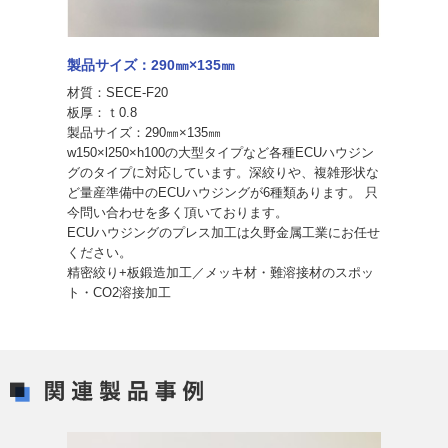
製品サイズ：290㎜×135㎜
材質：SECE-F20
板厚：ｔ0.8
製品サイズ：290㎜×135㎜
w150×l250×h100の大型タイプなど各種ECUハウジン
グのタイプに対応しています。深絞りや、複雑形状な
ど量産準備中のECUハウジングが6種類あります。 只
今問い合わせを多く頂いております。
ECUハウジングのプレス加工は久野金属工業にお任せ
ください。
精密絞り+板鍛造加工／メッキ材・難溶接材のスポッ
ト・CO2溶接加工