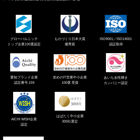
グローバルニッチ
ものづくり日本大賞
ISO9001／ISO14001
トップ企業100選認定
優秀賞
認証取得
愛知ブランド企業
攻めのIT営業中小企業
あいち女性輝き
認定番号:159
100選 受賞
カンパニー認定
はばたく中小企業
AICHI WISH企業
300社選定
認定