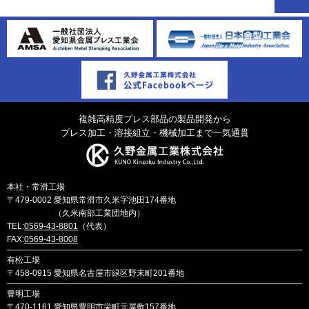
複雑高精度プレス部品の製品開発から
プレス加工・溶接組立・機械加工まで一気通貫
本社・常滑工場
〒479-0002
愛知県常滑市久米字池田174番地
（久米南部工業団地内）
TEL:
0569-43-8801
（代表）
FAX:
0569-43-8008
有松工場
〒458-0915
愛知県名古屋市緑区野末町201番地
豊明工場
〒470-1161
愛知県豊明市栄町元屋敷157番地