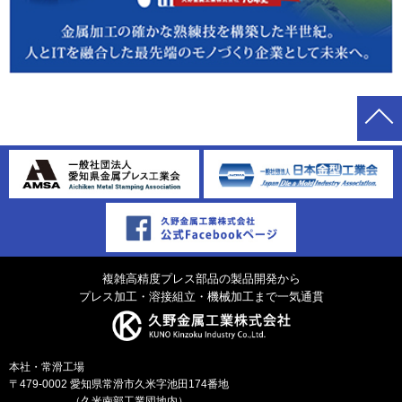
複雑高精度プレス部品の製品開発から
プレス加工・溶接組立・機械加工まで一気通貫
本社・常滑工場
〒479-0002
愛知県常滑市久米字池田174番地
（久米南部工業団地内）