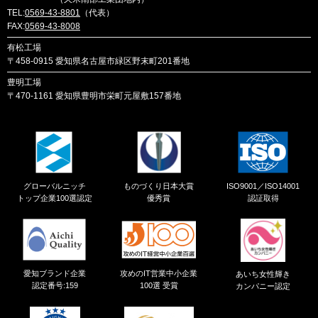
TEL:
0569-43-8801
（代表）
FAX:
0569-43-8008
有松工場
〒458-0915
愛知県名古屋市緑区野末町201番地
豊明工場
〒470-1161
愛知県豊明市栄町元屋敷157番地
グローバルニッチ
ものづくり日本大賞
ISO9001／ISO14001
トップ企業100選認定
優秀賞
認証取得
愛知ブランド企業
攻めのIT営業中小企業
あいち女性輝き
認定番号:159
100選 受賞
カンパニー認定