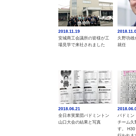
2018.11.19
2018.11.
安城商工会議所の皆様が工
久野功雄
場見学で来社されました
就任
2018.06.21
2018.06.
全日本実業団バドミントン
バドミン
山口大会の結果と写真
チーム久
す。 H30
行われま