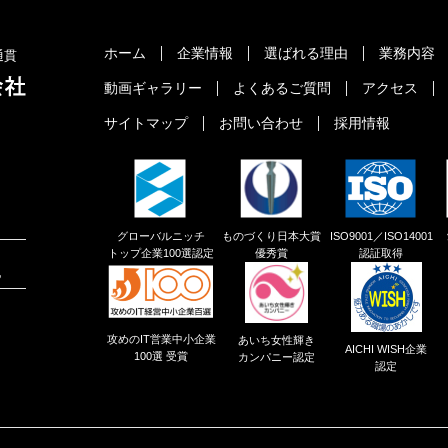
ホーム
企業情報
選ばれる理由
業務内容
通貫
動画ギャラリー
よくあるご質問
アクセス
サイトマップ
お問い合わせ
採用情報
グローバルニッチ
ものづくり日本大賞
ISO9001／ISO14001
トップ企業100選認定
優秀賞
認証取得
地
攻めのIT営業中小企業
あいち女性輝き
AICHI WISH企業
100選 受賞
カンパニー認定
認定