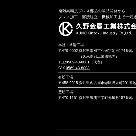
複雑高精度プレス部品の製品開発から
プレス加工・溶接組立・機械加工まで一気
本社・常滑工場
〒479-0002
愛知県常滑市久米字池田174番地
（久米南部工業団地内）
TEL:
0569-43-8801
（代表）
FAX:
0569-43-8008
有松工場
〒458-0915
愛知県名古屋市緑区野末町201番
豊明工場
〒470-1161
愛知県豊明市栄町元屋敷157番地