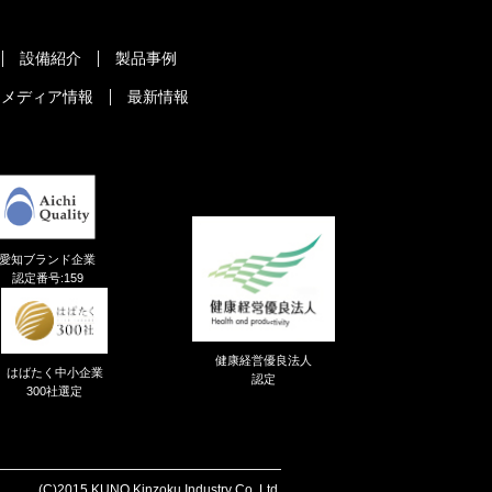
設備紹介
製品事例
メディア情報
最新情報
愛知ブランド企業
認定番号:159
健康経営優良法人
はばたく中小企業
認定
300社選定
(C)2015 KUNO Kinzoku Industry Co.,Ltd.