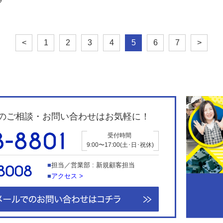
<
1
2
3
4
5
6
7
>
のご相談・お問い合わせはお気軽に！
受付時間
9:00〜17:00(土･日･祝休)
担当／営業部 : 新規顧客担当
アクセス >