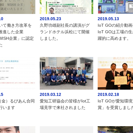
10
2019.05.23
2019.05.13
いて働き方改革を
久野功雄副社長の講演がグ
IoT GOの紹介
推進した企業
ランドホテル浜松にて開催
IoT GOは工場の
I WISH企業」に認定
しました。
躍的に高めます。
た
15
2019.03.12
2019.02.18
日（金）るびあん合同
愛知工研協会の皆様がIot工
IoT GOが愛知環
行います
場見学で来社されました
賞」を受賞しまし