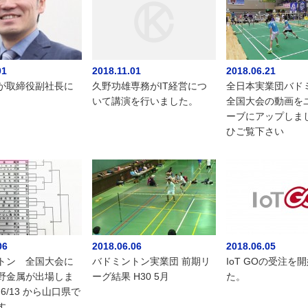
01
2018.11.01
2018.06.21
が取締役副社長に
久野功雄専務がIT経営につ
全日本実業団バド
いて講演を行いました。
全国大会の動画を
ーブにアップしま
ひご覧下さい
06
2018.06.06
2018.06.05
トン 全国大会に
バドミントン実業団 前期リ
IoT GOの受注を
野金属が出場しま
ーグ結果 H30 5月
た。
 6/13 から山口県で
す