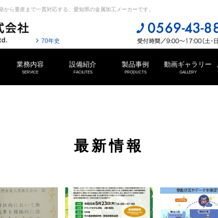
発から量産まで一貫対応する、愛知県の金属加工メーカーです。
70年史
業務内容
設備紹介
製品事例
動画ギャラリー
SERVICE
FACILITES
PRODUCTS
GALLERY
最新情報